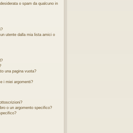
ndesiderata o spam da qualcuno in
i?
 utente dalla mia lista amici o
d?
?
ato una pagina vuota?
e i miei argomenti?
ottoscrizioni?
bro o un argomento specifico?
pecifico?