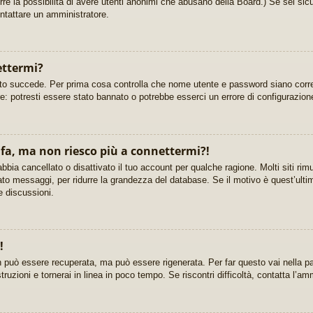
urre la possibilità di avere utenti anonimi che abusano della Board.) Se sei sicu
ontattare un amministratore.
ettermi?
sto succede. Per prima cosa controlla che nome utente e password siano corrett
re: potresti essere stato bannato o potrebbe esserci un errore di configurazion
fa, ma non riesco più a connettermi?!
bbia cancellato o disattivato il tuo account per qualche ragione. Molti siti r
ato messaggi, per ridurre la grandezza del database. Se il motivo è quest’ulti
e discussioni.
!
 può essere recuperata, ma può essere rigenerata. Per far questo vai nella pa
struzioni e tornerai in linea in poco tempo. Se riscontri difficoltà, contatta l’am