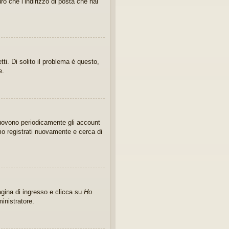
ro che l’indirizzo di posta che hai
i. Di solito il problema è questo,
e.
imuovono periodicamente gli account
mo registrati nuovamente e cerca di
gina di ingresso e clicca su
Ho
ministratore.