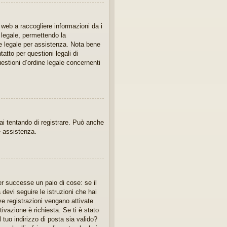
 web a raccogliere informazioni da i
e legale, permettendo la
te legale per assistenza. Nota bene
atto per questioni legali di
estioni d’ordine legale concernenti
tai tentando di registrare. Può anche
re assistenza.
er successe un paio di cose: se il
 devi seguire le istruzioni che hai
ve registrazioni vengano attivate
tivazione è richiesta. Se ti è stato
 tuo indirizzo di posta sia valido?