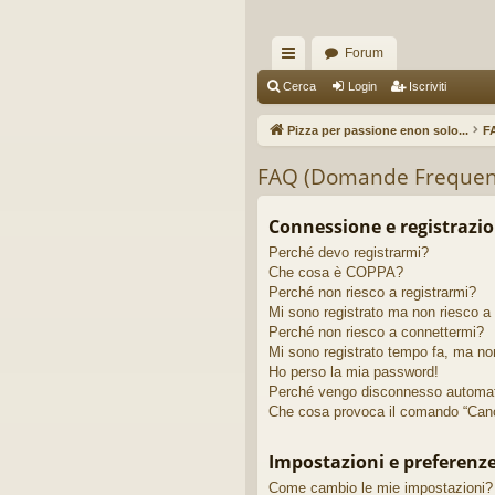
Forum
oll
Cerca
Login
Iscriviti
eg
Pizza per passione enon solo...
F
a
FAQ (Domande Frequen
m
en
Connessione e registrazi
Perché devo registrarmi?
ti
Che cosa è COPPA?
R
Perché non riesco a registrarmi?
Mi sono registrato ma non riesco a
ap
Perché non riesco a connettermi?
Mi sono registrato tempo fa, ma no
idi
Ho perso la mia password!
Perché vengo disconnesso automa
Che cosa provoca il comando “Canc
Impostazioni e preferenz
Come cambio le mie impostazioni?