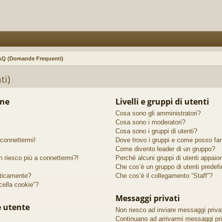
AQ (Domande Frequenti)
ti)
one
Livelli e gruppi di utenti
Cosa sono gli amministratori?
Cosa sono i moderatori?
Cosa sono i gruppi di utenti?
 connettermi!
Dove trovo i gruppi e come posso far 
Come divento leader di un gruppo?
n riesco più a connettermi?!
Perché alcuni gruppi di utenti appaiono
Che cos’è un gruppo di utenti predefi
ticamente?
Che cos’è il collegamento “Staff”?
ella cookie”?
Messaggi privati
e utente
Non riesco ad inviare messaggi privat
Continuano ad arrivarmi messaggi priv