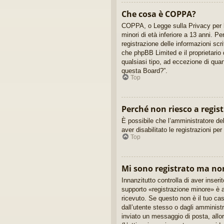
Che cosa è COPPA?
COPPA, o Legge sulla Privacy per la
minori di età inferiore a 13 anni. P
registrazione delle informazioni scr
che phpBB Limited e il proprietario 
qualsiasi tipo, ad eccezione di qua
questa Board?”.
Top
Perché non riesco a regis
È possibile che l’amministratore del
aver disabilitato le registrazioni pe
Top
Mi sono registrato ma no
Innanzitutto controlla di aver inse
supporto «registrazione minore» è a
ricevuto. Se questo non è il tuo cas
dall’utente stesso o dagli amministra
inviato un messaggio di posta, allor