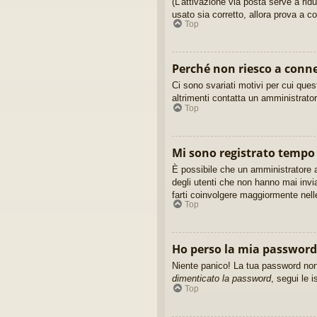
(L’attivazione via posta serve a rid
usato sia corretto, allora prova a c
Top
Perché non riesco a conn
Ci sono svariati motivi per cui que
altrimenti contatta un amministrato
Top
Mi sono registrato tempo 
È possibile che un amministratore a
degli utenti che non hanno mai invi
farti coinvolgere maggiormente nell
Top
Ho perso la mia password
Niente panico! La tua password non
dimenticato la password
, segui le i
Top