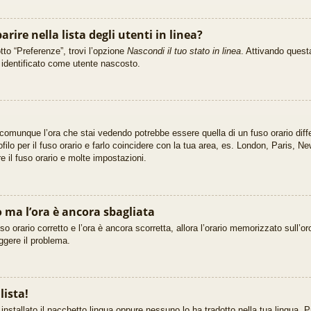
rire nella lista degli utenti in linea?
tto “Preferenze”, trovi l’opzione
Nascondi il tuo stato in linea
. Attivando questa
i identificato come utente nascosto.
 comunque l’ora che stai vedendo potrebbe essere quella di un fuso orario diff
filo per il fuso orario e farlo coincidere con la tua area, es. London, Paris, 
re il fuso orario e molte impostazioni.
o ma l’ora è ancora sbagliata
so orario corretto e l’ora è ancora scorretta, allora l’orario memorizzato sull’or
ggere il problema.
lista!
nstallato il pacchetto lingua oppure nessuno lo ha tradotto nella tua lingua. P