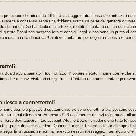
 protezione dei minori del 1998, è una legge statunitense che autorizza i siti
er avere tale consenso serve una richiesta scritta da parte del genitore o tutor
itte dal minore. Se hai dubbi o incertezze, mettiti in contatto con un consulen
di questa Board non possono fornire consigli legali e non sono un punto di cont
nto indicato nella domanda “Chi devo contattare per segnalare abusi e/o per qu
trarmi?
la Board abbia bannato il tuo indirizzo IP oppure vietato il nome utente che s
r impedire ai nuovi visitatori di registrarsi. Contatta un amministratore per ave
n riesco a connettermi!
rito nome utente e password esattamente. Se sono corretti, allora possono ess
bilitato e hai cliccato su
Ho meno di 13 anni
mentre ti stavi registrando, allora
o, forse devi attivare il tuo account. Alcune Board richiedono che tutte le nuo
tori, prima di poter accedere. Quando ti registri ti verrà indicato che tipo di at
a segui le istruzioni; se non hai ricevuto nessun messaggio... sei sicuro che il