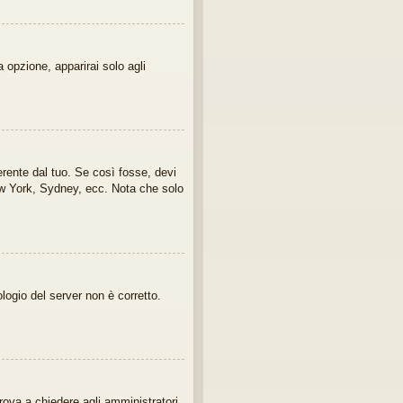
 opzione, apparirai solo agli
erente dal tuo. Se così fosse, devi
New York, Sydney, ecc. Nota che solo
ologio del server non è corretto.
rova a chiedere agli amministratori