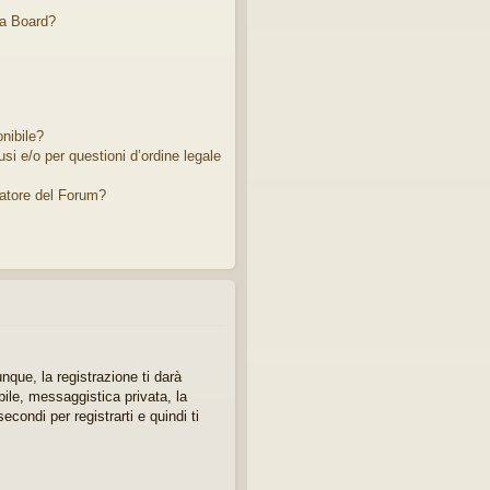
ta Board?
nibile?
si e/o per questioni d’ordine legale
atore del Forum?
que, la registrazione ti darà
bile, messaggistica privata, la
econdi per registrarti e quindi ti