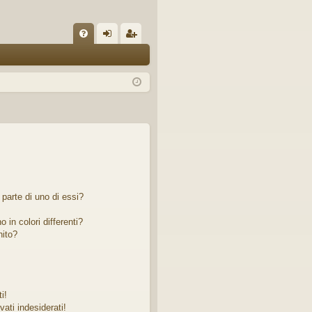
C
FA
og
sc
Q
in
riv
iti
parte di uno di essi?
 in colori differenti?
nito?
i!
ati indesiderati!