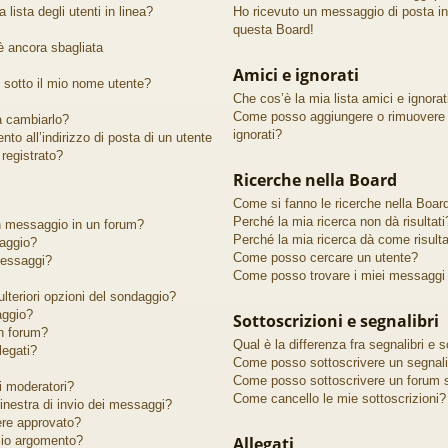
lista degli utenti in linea?
Ho ricevuto un messaggio di posta i
questa Board!
 è ancora sbagliata
Amici e ignorati
sotto il mio nome utente?
Che cos’è la mia lista amici e ignorat
Come posso aggiungere o rimuovere un
 a cambiarlo?
ignorati?
to all’indirizzo di posta di un utente
registrato?
Ricerche nella Board
Come si fanno le ricerche nella Boar
Perché la mia ricerca non dà risultati
n messaggio in un forum?
Perché la mia ricerca dà come risult
aggio?
Come posso cercare un utente?
messaggi?
Come posso trovare i miei messaggi 
lteriori opzioni del sondaggio?
aggio?
Sottoscrizioni e segnalibri
n forum?
Qual è la differenza fra segnalibri e s
legati?
Come posso sottoscrivere un segnali
Come posso sottoscrivere un forum s
 moderatori?
Come cancello le mie sottoscrizioni?
finestra di invio dei messaggi?
ere approvato?
io argomento?
Allegati