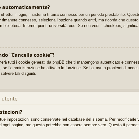
so automaticamente?
ffettui il login, il sistema ti terrà connesso per un periodo prestabilito. Que
 rimanere connesso, seleziona l’opzione quando entri, ma ricorda che questo n
n biblioteca, Internet point, università, ecc. Se non vedi il checkbox, signifi
ndo “Cancella cookie”?
nerà tutti i cookie generati da phpBB che ti mantengono autenticato e conness
to, se l’amministrazione ha attivato la funzione. Se hai avuto problemi di acces
solvere tali disguidi.
 utente
stazioni?
e tue impostazioni sono conservate nel database del sistema. Per modificarle v
d ogni pagina, ma questo potrebbe non essere sempre vero. Questo ti permette