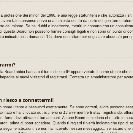
 protezione dei minori del 1998, è una legge statunitense che autorizza i siti
er avere tale consenso serve una richiesta scritta da parte del genitore o tutor
itte dal minore. Se hai dubbi o incertezze, mettiti in contatto con un consulen
di questa Board non possono fornire consigli legali e non sono un punto di cont
nto indicato nella domanda “Chi devo contattare per segnalare abusi e/o per qu
trarmi?
la Board abbia bannato il tuo indirizzo IP oppure vietato il nome utente che s
r impedire ai nuovi visitatori di registrarsi. Contatta un amministratore per ave
n riesco a connettermi!
rito nome utente e password esattamente. Se sono corretti, allora possono ess
bilitato e hai cliccato su
Ho meno di 13 anni
mentre ti stavi registrando, allora
o, forse devi attivare il tuo account. Alcune Board richiedono che tutte le nuo
tori, prima di poter accedere. Quando ti registri ti verrà indicato che tipo di at
a segui le istruzioni; se non hai ricevuto nessun messaggio... sei sicuro che il