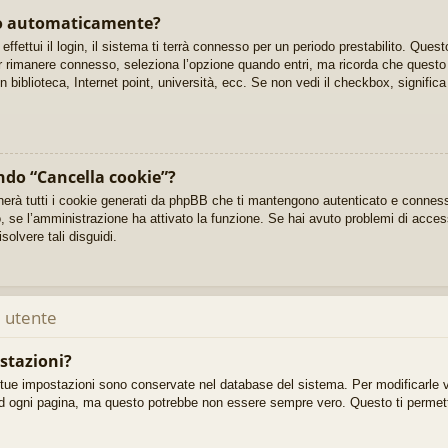
so automaticamente?
ffettui il login, il sistema ti terrà connesso per un periodo prestabilito. Que
 rimanere connesso, seleziona l’opzione quando entri, ma ricorda che questo n
n biblioteca, Internet point, università, ecc. Se non vedi il checkbox, signifi
ndo “Cancella cookie”?
nerà tutti i cookie generati da phpBB che ti mantengono autenticato e conness
to, se l’amministrazione ha attivato la funzione. Se hai avuto problemi di acces
solvere tali disguidi.
 utente
stazioni?
e tue impostazioni sono conservate nel database del sistema. Per modificarle v
d ogni pagina, ma questo potrebbe non essere sempre vero. Questo ti permette