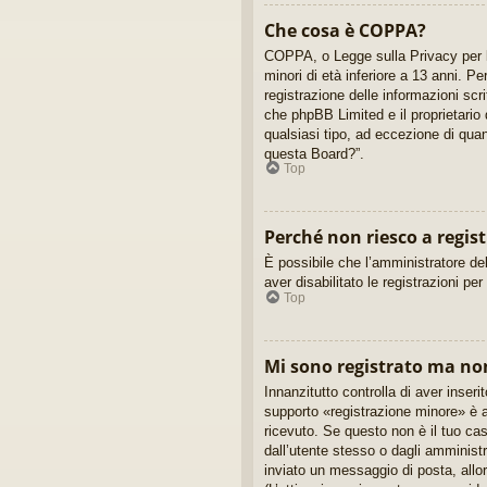
Che cosa è COPPA?
COPPA, o Legge sulla Privacy per la
minori di età inferiore a 13 anni. P
registrazione delle informazioni scr
che phpBB Limited e il proprietario 
qualsiasi tipo, ad eccezione di qua
questa Board?”.
Top
Perché non riesco a regis
È possibile che l’amministratore del
aver disabilitato le registrazioni pe
Top
Mi sono registrato ma no
Innanzitutto controlla di aver inse
supporto «registrazione minore» è a
ricevuto. Se questo non è il tuo cas
dall’utente stesso o dagli amministra
inviato un messaggio di posta, allor