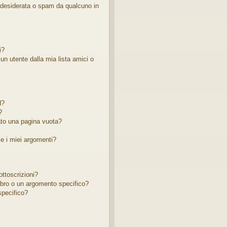
ndesiderata o spam da qualcuno in
i?
 utente dalla mia lista amici o
d?
?
ato una pagina vuota?
e i miei argomenti?
ottoscrizioni?
bro o un argomento specifico?
pecifico?