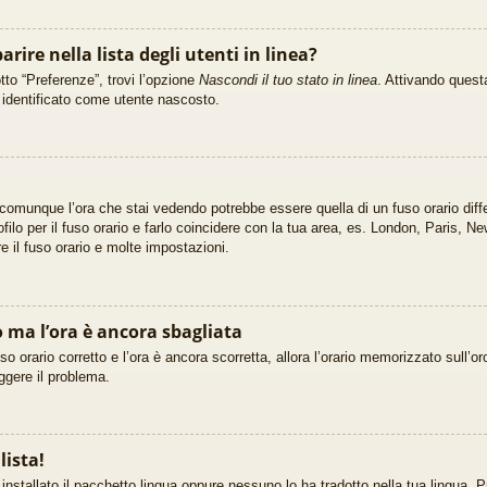
rire nella lista degli utenti in linea?
tto “Preferenze”, trovi l’opzione
Nascondi il tuo stato in linea
. Attivando questa
i identificato come utente nascosto.
 comunque l’ora che stai vedendo potrebbe essere quella di un fuso orario diff
filo per il fuso orario e farlo coincidere con la tua area, es. London, Paris, 
re il fuso orario e molte impostazioni.
o ma l’ora è ancora sbagliata
so orario corretto e l’ora è ancora scorretta, allora l’orario memorizzato sull’or
ggere il problema.
lista!
nstallato il pacchetto lingua oppure nessuno lo ha tradotto nella tua lingua. P