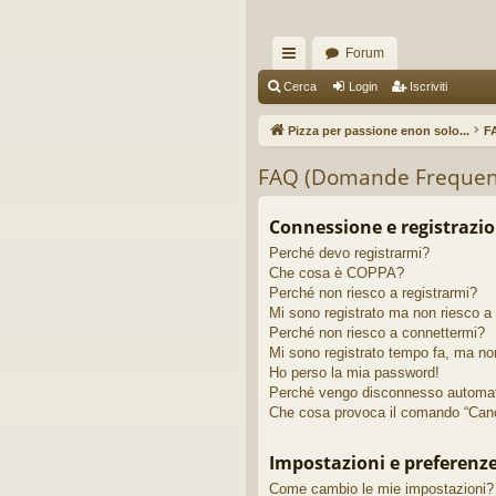
Forum
oll
Cerca
Login
Iscriviti
eg
Pizza per passione enon solo...
F
a
FAQ (Domande Frequen
m
en
Connessione e registrazi
Perché devo registrarmi?
ti
Che cosa è COPPA?
R
Perché non riesco a registrarmi?
Mi sono registrato ma non riesco a
ap
Perché non riesco a connettermi?
Mi sono registrato tempo fa, ma no
idi
Ho perso la mia password!
Perché vengo disconnesso automa
Che cosa provoca il comando “Canc
Impostazioni e preferenz
Come cambio le mie impostazioni?