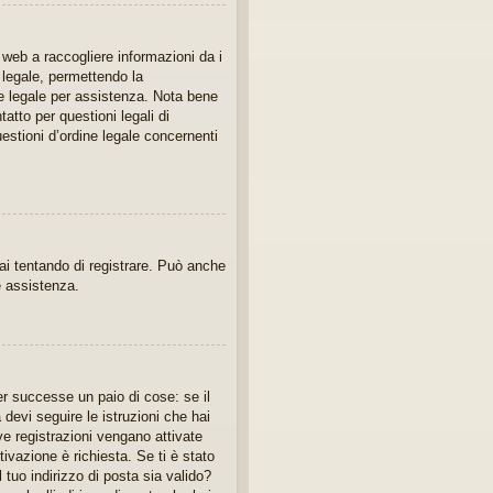
 web a raccogliere informazioni da i
e legale, permettendo la
te legale per assistenza. Nota bene
atto per questioni legali di
estioni d’ordine legale concernenti
tai tentando di registrare. Può anche
re assistenza.
er successe un paio di cose: se il
 devi seguire le istruzioni che hai
ve registrazioni vengano attivate
tivazione è richiesta. Se ti è stato
 tuo indirizzo di posta sia valido?