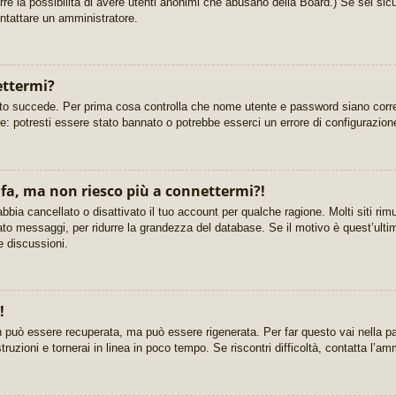
urre la possibilità di avere utenti anonimi che abusano della Board.) Se sei sicu
ontattare un amministratore.
ettermi?
sto succede. Per prima cosa controlla che nome utente e password siano corrett
re: potresti essere stato bannato o potrebbe esserci un errore di configurazion
fa, ma non riesco più a connettermi?!
bbia cancellato o disattivato il tuo account per qualche ragione. Molti siti r
ato messaggi, per ridurre la grandezza del database. Se il motivo è quest’ulti
e discussioni.
!
 può essere recuperata, ma può essere rigenerata. Per far questo vai nella pa
struzioni e tornerai in linea in poco tempo. Se riscontri difficoltà, contatta l’am