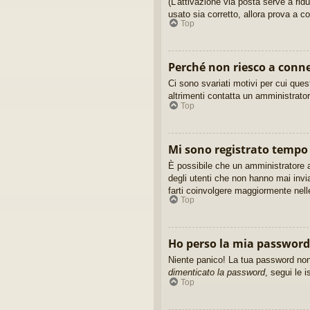
(L’attivazione via posta serve a rid
usato sia corretto, allora prova a c
Top
Perché non riesco a conn
Ci sono svariati motivi per cui que
altrimenti contatta un amministrato
Top
Mi sono registrato tempo 
È possibile che un amministratore a
degli utenti che non hanno mai invi
farti coinvolgere maggiormente nell
Top
Ho perso la mia password
Niente panico! La tua password non
dimenticato la password
, segui le i
Top