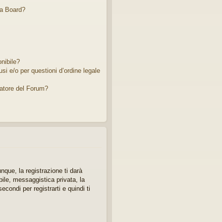
ta Board?
nibile?
si e/o per questioni d’ordine legale
atore del Forum?
que, la registrazione ti darà
bile, messaggistica privata, la
econdi per registrarti e quindi ti