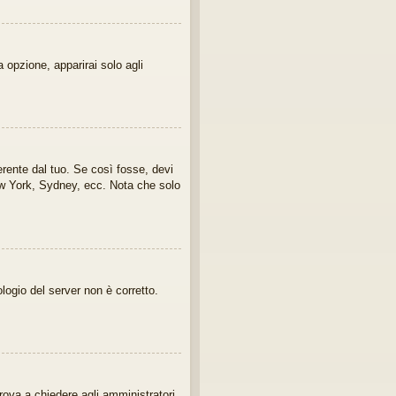
 opzione, apparirai solo agli
erente dal tuo. Se così fosse, devi
New York, Sydney, ecc. Nota che solo
ologio del server non è corretto.
rova a chiedere agli amministratori