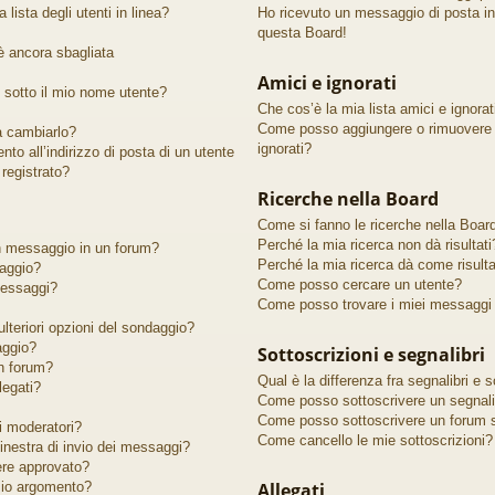
lista degli utenti in linea?
Ho ricevuto un messaggio di posta i
questa Board!
 è ancora sbagliata
Amici e ignorati
sotto il mio nome utente?
Che cos’è la mia lista amici e ignorat
Come posso aggiungere o rimuovere un
 a cambiarlo?
ignorati?
to all’indirizzo di posta di un utente
registrato?
Ricerche nella Board
Come si fanno le ricerche nella Boar
Perché la mia ricerca non dà risultati
n messaggio in un forum?
Perché la mia ricerca dà come risult
aggio?
Come posso cercare un utente?
messaggi?
Come posso trovare i miei messaggi 
lteriori opzioni del sondaggio?
aggio?
Sottoscrizioni e segnalibri
n forum?
Qual è la differenza fra segnalibri e s
legati?
Come posso sottoscrivere un segnali
Come posso sottoscrivere un forum s
 moderatori?
Come cancello le mie sottoscrizioni?
finestra di invio dei messaggi?
ere approvato?
io argomento?
Allegati