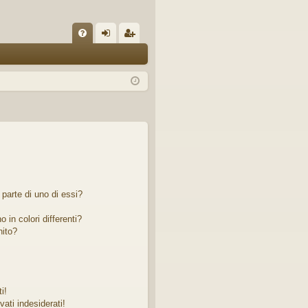
C
FA
og
sc
Q
in
riv
iti
parte di uno di essi?
 in colori differenti?
nito?
i!
ati indesiderati!