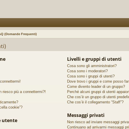
AQ (Domande Frequenti)
ti)
one
Livelli e gruppi di utenti
Cosa sono gli amministratori?
Cosa sono i moderatori?
Cosa sono i gruppi di utenti?
 connettermi!
Dove trovo i gruppi e come posso far 
Come divento leader di un gruppo?
n riesco più a connettermi?!
Perché alcuni gruppi di utenti appaiono
Che cos’è un gruppo di utenti predefi
ticamente?
Che cos’è il collegamento “Staff”?
ella cookie”?
Messaggi privati
e utente
Non riesco ad inviare messaggi privat
Continuano ad arrivarmi messaggi priv