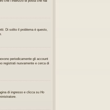
ro che l’indirizzo di posta che hai
i. Di solito il problema è questo,
e.
imuovono periodicamente gli account
mo registrati nuovamente e cerca di
gina di ingresso e clicca su
Ho
ministratore.