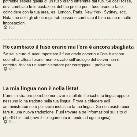
potrebbe essere quella di un fuso orario differente dal tuo. Se così fosse,
devi cambiare le impostazioni del tuo profilo per il fuso orario e farlo
coincidere con la tua area, es. London, Paris, New York, Sydney, ecc.
Nota che solo gli utenti registrati possono cambiare il fuso orario e molte
impostazioni.
Top
Ho cambiato il fuso orario ma l’ora è ancora sbagliata
Se sei sicuro di aver impostato il fuso orario corretto e l’ora è ancora
scorretta, allora l’orario memorizzato sull’orologio del server non è
corretto. Avvisa un amministratore per correggere il problema.
Top
La mia lingua non è nella lista!
L’amministratore potrebbe non aver installato il pacchetto lingua oppure
nessuno lo ha tradotto nella tua lingua. Prova a chiedere agli
amministratori se è possibile installare la tua lingua. Se non esiste puoi
fare tu una nuova traduzione. Puoi trovare altre informazioni sul sito di
phpBB Limited (trovi il collegamento in fondo ad ogni pagina).
Top