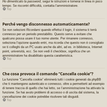
Ho dimenticato la password
, segui le istruzioni e tornerai in linea in poco
tempo. Se riscontri difficoltà, contatta l’amministratore.
Top
Perché vengo disconnesso automaticamente?
Se non selezioni
Ricordami
quando effettui il login, il sistema ti terrà
connesso per un periodo prestabilito. Questo serve a evitare che
qualcuno possa usare il tuo nome utente. Per rimanere connesso,
seleziona l’opzione quando entri, ma ricorda che questo non è consigliato
se ti colleghi da un PC usato anche da altri, ad es. in biblioteca, Internet
point, università, ecc. Se non vedi il checkbox, significa che un
amministratore ha disabilitato questa caratteristica.
Top
Che cosa provoca il comando “Cancella cookie”?
La funzione “Cancella cookie” eliminerà tutti i cookie generati da phpBB
che ti mantengono autenticato e connesso, oltre a permetterti ad esempio
di tenere traccia di quello che hai letto, se l’amministrazione ha attivato la
funzione. Se hai avuto problemi di accesso o di uscita dal sistema, la
cancellazione dei cookie potrebbe risolvere tali disguidi.
Top