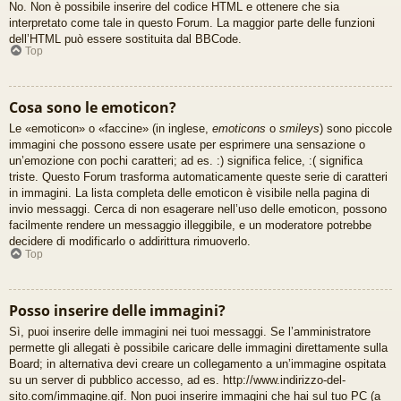
No. Non è possibile inserire del codice HTML e ottenere che sia
interpretato come tale in questo Forum. La maggior parte delle funzioni
dell’HTML può essere sostituita dal BBCode.
Top
Cosa sono le emoticon?
Le «emoticon» o «faccine» (in inglese,
emoticons
o
smileys
) sono piccole
immagini che possono essere usate per esprimere una sensazione o
un’emozione con pochi caratteri; ad es. :) significa felice, :( significa
triste. Questo Forum trasforma automaticamente queste serie di caratteri
in immagini. La lista completa delle emoticon è visibile nella pagina di
invio messaggi. Cerca di non esagerare nell’uso delle emoticon, possono
facilmente rendere un messaggio illeggibile, e un moderatore potrebbe
decidere di modificarlo o addirittura rimuoverlo.
Top
Posso inserire delle immagini?
Sì, puoi inserire delle immagini nei tuoi messaggi. Se l’amministratore
permette gli allegati è possibile caricare delle immagini direttamente sulla
Board; in alternativa devi creare un collegamento a un’immagine ospitata
su un server di pubblico accesso, ad es. http://www.indirizzo-del-
sito.com/immagine.gif. Non puoi inserire immagini che hai sul tuo PC (a