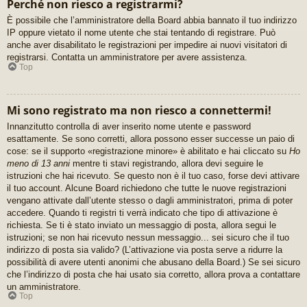
Perché non riesco a registrarmi?
È possibile che l’amministratore della Board abbia bannato il tuo indirizzo
IP oppure vietato il nome utente che stai tentando di registrare. Può
anche aver disabilitato le registrazioni per impedire ai nuovi visitatori di
registrarsi. Contatta un amministratore per avere assistenza.
Top
Mi sono registrato ma non riesco a connettermi!
Innanzitutto controlla di aver inserito nome utente e password
esattamente. Se sono corretti, allora possono esser successe un paio di
cose: se il supporto «registrazione minore» è abilitato e hai cliccato su
Ho
meno di 13 anni
mentre ti stavi registrando, allora devi seguire le
istruzioni che hai ricevuto. Se questo non è il tuo caso, forse devi attivare
il tuo account. Alcune Board richiedono che tutte le nuove registrazioni
vengano attivate dall’utente stesso o dagli amministratori, prima di poter
accedere. Quando ti registri ti verrà indicato che tipo di attivazione è
richiesta. Se ti è stato inviato un messaggio di posta, allora segui le
istruzioni; se non hai ricevuto nessun messaggio... sei sicuro che il tuo
indirizzo di posta sia valido? (L’attivazione via posta serve a ridurre la
possibilità di avere utenti anonimi che abusano della Board.) Se sei sicuro
che l’indirizzo di posta che hai usato sia corretto, allora prova a contattare
un amministratore.
Top