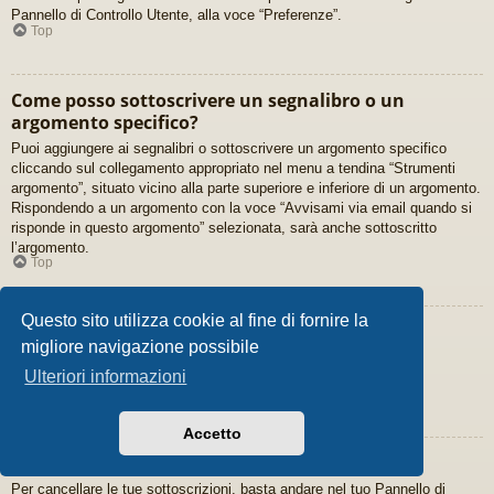
Pannello di Controllo Utente, alla voce “Preferenze”.
Top
Come posso sottoscrivere un segnalibro o un
argomento specifico?
Puoi aggiungere ai segnalibri o sottoscrivere un argomento specifico
cliccando sul collegamento appropriato nel menu a tendina “Strumenti
argomento”, situato vicino alla parte superiore e inferiore di un argomento.
Rispondendo a un argomento con la voce “Avvisami via email quando si
risponde in questo argomento” selezionata, sarà anche sottoscritto
l’argomento.
Top
Questo sito utilizza cookie al fine di fornire la
Come posso sottoscrivere un forum specifico?
migliore navigazione possibile
Per sottoscrivere un forum specifico, fare click sul collegamento
Ulteriori informazioni
“Sottoscrivi forum”, in fondo alla pagina, entrando nel forum.
Top
Accetto
Come cancello le mie sottoscrizioni?
Per cancellare le tue sottoscrizioni, basta andare nel tuo Pannello di