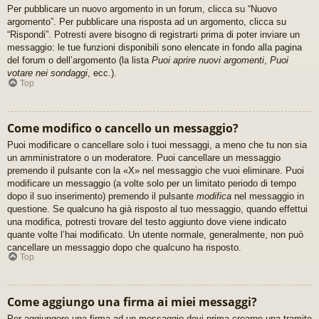
Per pubblicare un nuovo argomento in un forum, clicca su “Nuovo
argomento”. Per pubblicare una risposta ad un argomento, clicca su
“Rispondi”. Potresti avere bisogno di registrarti prima di poter inviare un
messaggio: le tue funzioni disponibili sono elencate in fondo alla pagina
del forum o dell’argomento (la lista
Puoi aprire nuovi argomenti
,
Puoi
votare nei sondaggi
, ecc.).
Top
Come modifico o cancello un messaggio?
Puoi modificare o cancellare solo i tuoi messaggi, a meno che tu non sia
un amministratore o un moderatore. Puoi cancellare un messaggio
premendo il pulsante con la «X» nel messaggio che vuoi eliminare. Puoi
modificare un messaggio (a volte solo per un limitato periodo di tempo
dopo il suo inserimento) premendo il pulsante
modifica
nel messaggio in
questione. Se qualcuno ha già risposto al tuo messaggio, quando effettui
una modifica, potresti trovare del testo aggiunto dove viene indicato
quante volte l’hai modificato. Un utente normale, generalmente, non può
cancellare un messaggio dopo che qualcuno ha risposto.
Top
Come aggiungo una firma ai miei messaggi?
Per aggiungere una firma ad un messaggio devi prima crearne una tramite