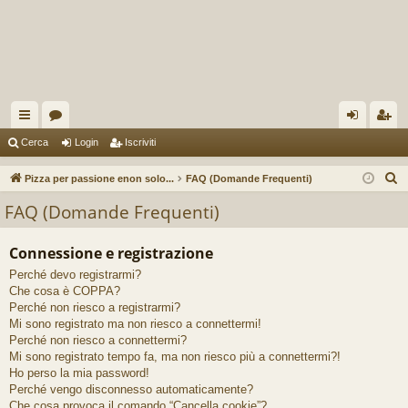
oll
or
og
sc
Cerca
Login
Iscriviti
eg
u
in
riv
C
Pizza per passione enon solo...
FAQ (Domande Frequenti)
a
m
iti
e
FAQ (Domande Frequenti)
r
m
c
Connessione e registrazione
en
a
Perché devo registrarmi?
ti
Che cosa è COPPA?
R
Perché non riesco a registrarmi?
Mi sono registrato ma non riesco a connettermi!
ap
Perché non riesco a connettermi?
Mi sono registrato tempo fa, ma non riesco più a connettermi?!
idi
Ho perso la mia password!
Perché vengo disconnesso automaticamente?
Che cosa provoca il comando “Cancella cookie”?